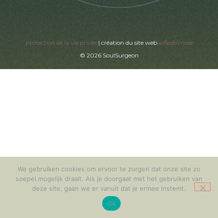
protection de la vie privée
| création du site web
sofiedevriese
© 2026 SoulSurgeon
We gebruiken cookies om ervoor te zorgen dat onze site zo
soepel mogelijk draait. Als je doorgaat met het gebruiken van
deze site, gaan we er vanuit dat je ermee instemt.
Ok