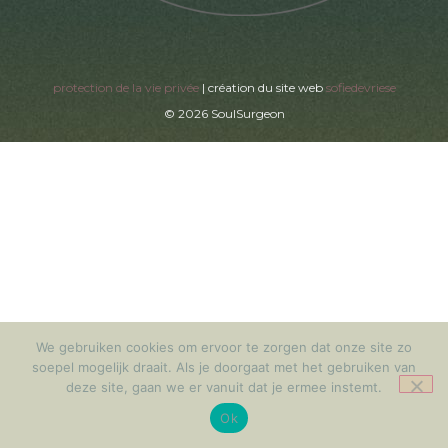
protection de la vie privée
| création du site web
sofiedevriese
© 2026 SoulSurgeon
We gebruiken cookies om ervoor te zorgen dat onze site zo
soepel mogelijk draait. Als je doorgaat met het gebruiken van
deze site, gaan we er vanuit dat je ermee instemt.
Ok