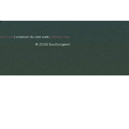
ie privée
| création du site web
sofiedevriese
© 2026 SoulSurgeon