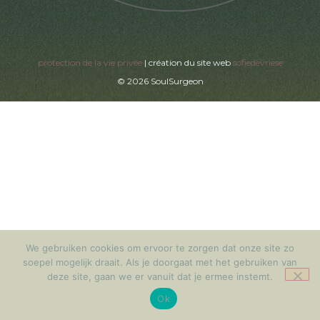
protection de la vie privée
| création du site web
sofiedevriese
© 2026 SoulSurgeon
We gebruiken cookies om ervoor te zorgen dat onze site zo
soepel mogelijk draait. Als je doorgaat met het gebruiken van
deze site, gaan we er vanuit dat je ermee instemt.
Ok